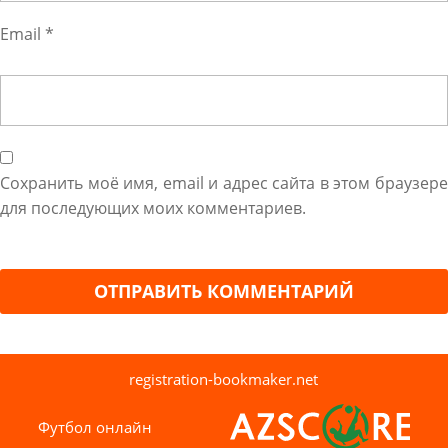
Email
*
Сохранить моё имя, email и адрес сайта в этом браузере
для последующих моих комментариев.
registration-bookmaker.net
Scroll
Up
Футбол онлайн