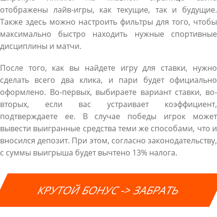
отображены лайв-игры, как текущие, так и будущие.
Также здесь можно настроить фильтры для того, чтобы
максимально быстро находить нужные спортивные
дисциплины и матчи.
После того, как вы найдете игру для ставки, нужно
сделать всего два клика, и пари будет официально
оформлено. Во-первых, выбираете вариант ставки, во-
вторых, если вас устраивает коэффициент,
подтверждаете ее. В случае победы игрок может
вывести выигранные средства теми же способами, что и
вносился депозит. При этом, согласно законодательству,
с суммы выигрыша будет вычтено 13% налога.
КРУТОЙ БОНУС -> ЗАБРАТЬ