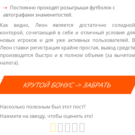
Постоянно проходят розыгрыши футболок с
автографами знаменитостей.
Как видно, Леон является достаточно солидной
конторой, сочетающей в себе и отличный условия для
новых игроков и для уже активных пользователей. В
Леон ставки регистрация крайне простая, вывод средств
производится быстро и в полном объеме (за вычетом
налога).
КРУТОЙ БОНУС -> ЗАБРАТЬ
Насколько полезным был этот пост?
Нажмите на звезду, чтобы оценить это!