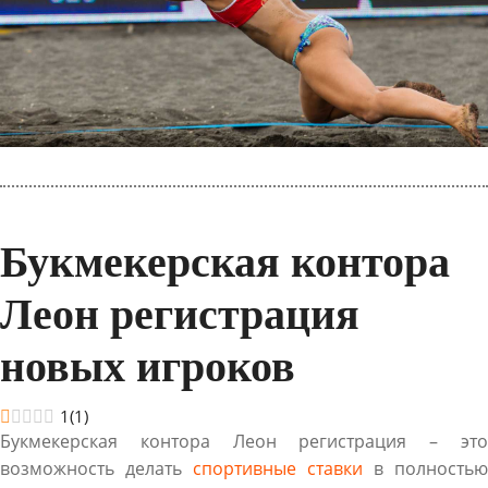
Букмекерская контора
Леон регистрация
новых игроков
1
(
1
)
Букмекерская контора Леон регистрация – это
возможность делать
спортивные ставки
в полностью