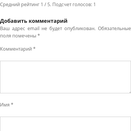
Средний рейтинг
1
/ 5. Подсчет голосов:
1
Добавить комментарий
Ваш адрес email не будет опубликован.
Обязательны
поля помечены
*
Комментарий
*
Имя
*